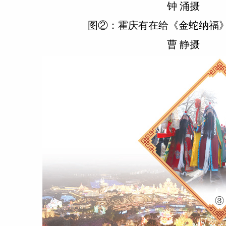
钟 涌摄
图②：霍庆有在给《金蛇纳福》
曹 静摄