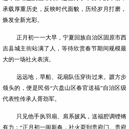
承载厚重历史，反映时代面貌，历经岁月打磨，
焕发全新光彩。
正月初一一大早，宁夏回族自治区固原市西
吉县城主街站满了人，等待欣赏春节期间规模最
大的一场社火表演。
远远地，旱船、花扇队伍穿街过来。踱方步
领头的，便是民俗“六盘山区春官送福”自治区级
代表性传承人胥劲军。
只见他手执羽扇、肩系披风，送福腔调铿锵
有力：“正月初一闹新春，社火耍到贵府门。贵府