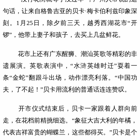
句话，让来自格鲁吉亚的贝卡·梅卡伯利兹印象深
刻。1月25日，除夕前三天，越秀西湖花市“开
锣”，他带上妻子和孩子，去买上几盆鲜花。
花市上还有广东醒狮、潮汕英歌等精彩的非
遗展演。英歌表演中，“水浒英雄时迁”耍着一
条“金蛇”翻跟斗出场，动作漂亮利落。“中国功
夫，了不起！”贝卡用流利的普通话连连赞叹。
开市仪式结束后，贝卡一家跟着人群向前
走，在花档前精挑细选。“象征大吉大利的年橘，
代表吉祥富贵的蝴蝶兰，这些都得买。”贝卡是个