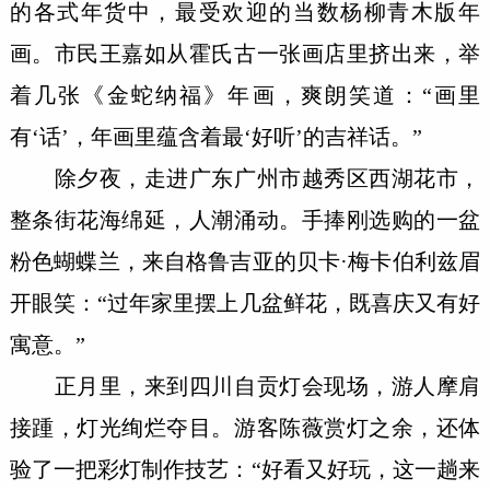
的各式年货中，最受欢迎的当数杨柳青木版年
画。市民王嘉如从霍氏古一张画店里挤出来，举
着几张《金蛇纳福》年画，爽朗笑道：“画里
有‘话’，年画里蕴含着最‘好听’的吉祥话。”
除夕夜，走进广东广州市越秀区西湖花市，
整条街花海绵延，人潮涌动。手捧刚选购的一盆
粉色蝴蝶兰，来自格鲁吉亚的贝卡·梅卡伯利兹眉
开眼笑：“过年家里摆上几盆鲜花，既喜庆又有好
寓意。”
正月里，来到四川自贡灯会现场，游人摩肩
接踵，灯光绚烂夺目。游客陈薇赏灯之余，还体
验了一把彩灯制作技艺：“好看又好玩，这一趟来