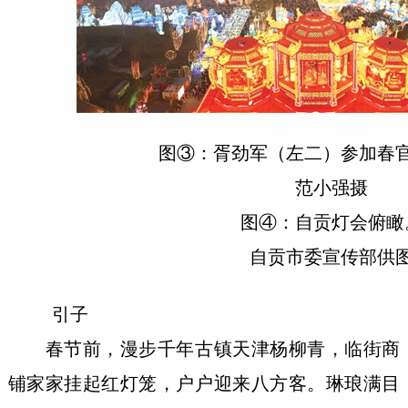
图③：胥劲军（左二）参加春官
范小强摄
图④：自贡灯会俯瞰
自贡市委宣传部供
引子
春节前，漫步千年古镇天津杨柳青，临街商
铺家家挂起红灯笼，户户迎来八方客。琳琅满目