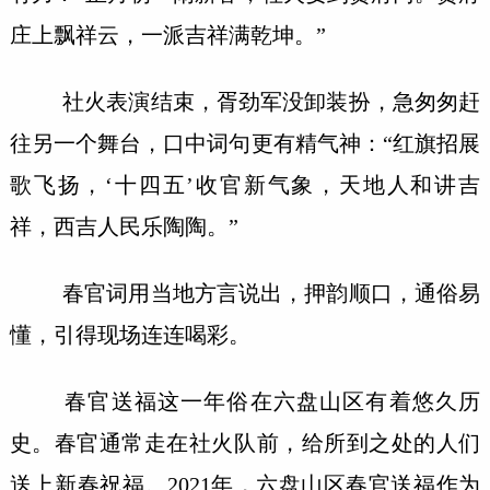
庄上飘祥云，一派吉祥满乾坤。”
社火表演结束，胥劲军没卸装扮，急匆匆赶
往另一个舞台，口中词句更有精气神：“红旗招展
歌飞扬，‘十四五’收官新气象，天地人和讲吉
祥，西吉人民乐陶陶。”
春官词用当地方言说出，押韵顺口，通俗易
懂，引得现场连连喝彩。
春官送福这一年俗在六盘山区有着悠久历
史。春官通常走在社火队前，给所到之处的人们
送上新春祝福。2021年，六盘山区春官送福作为