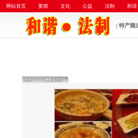
网站首页
要闻
文化
公益
法制
和谐
| 特产频