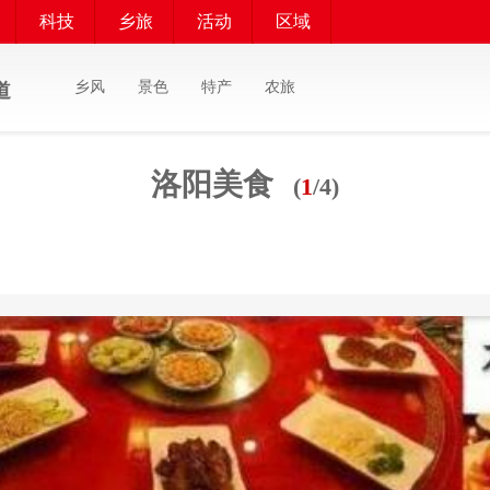
科技
乡旅
活动
区域
乡风
景色
特产
农旅
道
洛阳美食
(
1
/4)