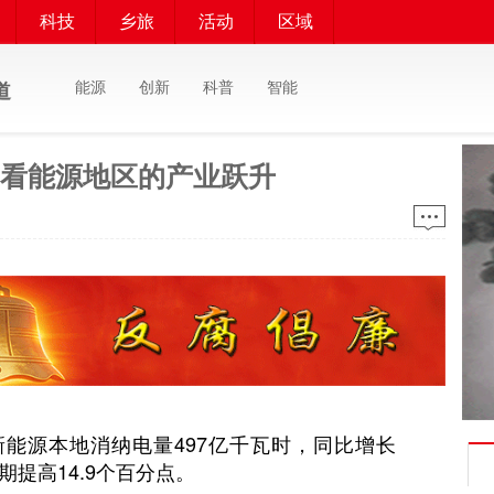
科技
乡旅
活动
区域
能源
创新
科普
智能
道
，看能源地区的产业跃升
能源本地消纳电量497亿千瓦时，同比增长
初期提高14.9个百分点。