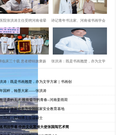
60医院张洪涛主任受聘河南省晕
诗记青年书法家、河南省书画学会
厥防治与康复专委
副主席张洪涛
耕临床三十载 患者赠锦旗褒扬
张洪涛：既是书画翘楚，亦为文学
医师仁心医术
方家｜书画创作
洪涛：既是书画翘楚，亦为文学方家｜书画创
年国粹，翰墨大家——张洪涛
有逆袭的天才 唯有奋斗的青春--河南姜雨荷
州吴石故居命名为全国国家安全教育基地
些高校，鼓励博士生读硕士
名书法学者 中外文化宣传大使张国闯艺术简