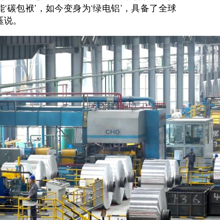
‘碳包袱’，如今变身为‘绿电铝’，具备了全球
珏说。