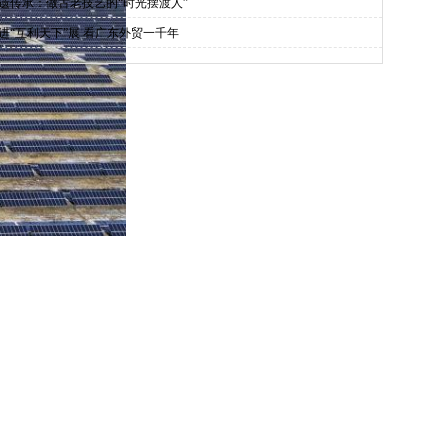
遗传承：做古老技艺的“时光摆渡人”
进“互利天下”展 看广东外贸一千年