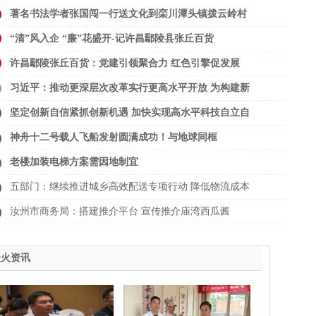
著名书法学者张国闯一行送文化到栾川潭头镇拨云岭村
“清”风入企 “廉”花盛开-记许昌鄢陵县张丘百货
许昌鄢陵张丘百货：党建引领聚合力 红色引擎促发展
习近平：推动更深层次改革实行更高水平开放 为构建新
坚定创新自信紧抓创新机遇 加快实现高水平科技自立自
神舟十二号载人飞船发射圆满成功！与地球同框
老楼加装电梯方案需因地制宜
五部门：继续推进城乡高效配送专项行动 降低物流成本
汝州市商务局：搭建推介平台 宣传推介庙湾西瓜酱
最火资讯