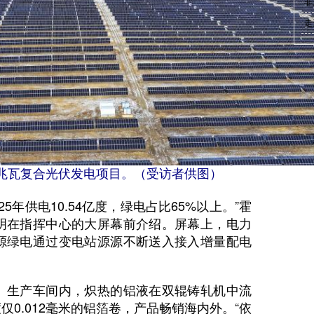
·
非
·
走
兆瓦复合光伏发电项目。（受访者供图）
年供电10.54亿度，绿电占比65%以上。”霍
明在指挥中心的大屏幕前介绍。屏幕上，电力
源绿电通过变电站源源不断送入接入增量配电
生产车间内，炽热的铝液在双辊铸轧机中流
0.012毫米的铝箔卷，产品畅销海内外。“依