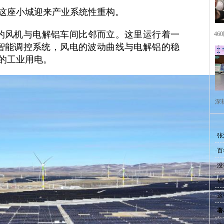
这座小城迎来产业系统性重构。
风机与电解铝车间比邻而立。这里运行着一
4
智能调控系统，风电的波动曲线与电解铝的稳
靠的工业用电。
深
·
张
·
百
·
没
·
福
·
这
·
著