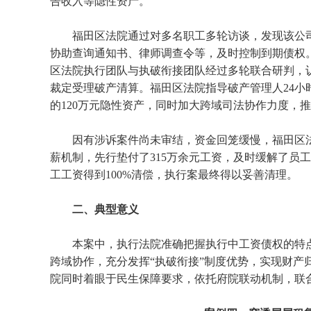
告收入等隐性资产。
福田区法院通过对多名职工多轮访谈，发现该公
协助查询通知书、律师调查令等，及时控制到期债权
区法院执行团队与执破衔接团队经过多轮联合研判，
裁定受理破产清算。福田区法院指导破产管理人24小
的120万元隐性资产，同时加大跨域司法协作力度，推
因有涉诉案件尚未审结，资金回笼缓慢，福田区法
薪机制，先行垫付了315万余元工资，及时缓解了员
工工资得到100%清偿，执行案最终得以妥善清理。
二、典型意义
本案中，执行法院准确把握执行中工资债权的特
跨域协作，充分发挥“执破衔接”制度优势，实现财产
院同时着眼于民生保障要求，依托府院联动机制，联合