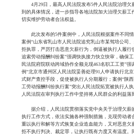
4月29日，最高人民法院发布5件人民法院治理
到的具体情况，进一步指导各地法院加大治理欠薪工
切实维护劳动者合法权益。
此次发布的5件案例中，人民法院根据案件不同
案例“山东省乳山市人民法院追究乳山市某驾培公司、
拒执罪，严厉打击恶意欠薪行为，倒逼被执行人履行债
追索劳动报酬纠纷案”强调快执接力快立快审，确保工
民法院府院联动跨域协作全额兑现463名职工工资”
例“北京市通州区人民法院妥善处理91人申请执行北
式财产查控手段，促使被执行人分期履行；案例“陕
工劳动报酬纠纷执行案”突出人民法院拓宽被执行人
人民法院在审判执行工作中坚持将人民群众的利益落
据介绍，人民法院贯彻落实党中央关于治理欠薪的
执行工作方式，依法实施各种强制措施，兑现劳动者
重以执行和解等方式恢复企业造血能力，又对恶意欠
拒不执行判决、裁定罪，让执行既有力度又有温度。同