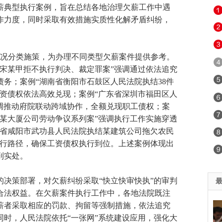
欠薪典型执行案例，旨在总结各地治理欠薪工作中遇
作力度，同时采取有效措施实质性化解矛盾纠纷，
情况分类施策，为办理不同类型欠薪案件提供参考。
宋某甲拒不执行判决、裁定罪案”强调通过依法追究
务；案例“湖南省衡阳市石鼓区人民法院执结38件
资债权依法高效兑现；案例“广东省深圳市福田区人
强调推动府院联动跨域协作，全额兑现职工债权；案
京某大厦公司劳动争议系列案”强调执行工作实施穿透
西省咸阳市武功县人民法院执结某建筑公司拖欠农民
执行路径，确保工资债权执行到位。上述案例体现出
到实处。
决策部署，对欠薪纠纷采取“快立快审快执”的审判
合法权益。在欠薪案件执行工作中，各地法院既注
薪者采取相应的罚款、拘留等强制措施，依法追究
时，人民法院依托“一张网”系统建设应用，强化大