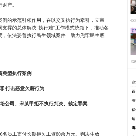
行财产。
案例的示范引领作用，在以交叉执行为牵引，立审
4
支撑的总体解决“执行难”工作模式统领下，推动各
度，依法妥善执行民生领域案件，助力兜牢民生底
深
薪典型执行案例
·
张
罪 打击恶意欠薪行为
·
百
·
没
培公司、宋某甲拒不执行判决、裁定罪案
·
福
·
这
·
著
6名员工支付长期拖欠工资80余万元。判决生效