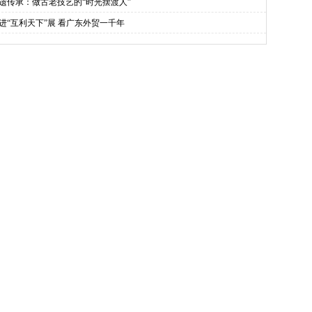
遗传承：做古老技艺的“时光摆渡人”
进“互利天下”展 看广东外贸一千年