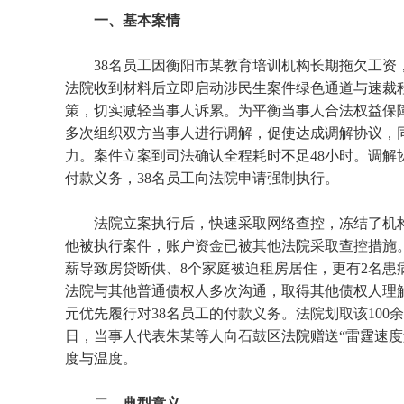
一、基本案情
38名员工因衡阳市某教育培训机构长期拖欠工资
法院收到材料后立即启动涉民生案件绿色通道与速裁
策，切实减轻当事人诉累。为平衡当事人合法权益保
多次组织双方当事人进行调解，促使达成调解协议，
力。案件立案到司法确认全程耗时不足48小时。调解
付款义务，38名员工向法院申请强制执行。
法院立案执行后，快速采取网络查控，冻结了机
他被执行案件，账户资金已被其他法院采取查控措施。
薪导致房贷断供、8个家庭被迫租房居住，更有2名患
法院与其他普通债权人多次沟通，取得其他债权人理解
元优先履行对38名员工的付款义务。法院划取该10
日，当事人代表朱某等人向石鼓区法院赠送“雷霆速度
度与温度。
二、典型意义