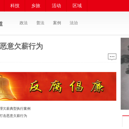
科技
乡旅
活动
区域
政法
普法
案例
法治
道
恶意欠薪行为
理欠薪典型执行案例
打击恶意欠薪行为