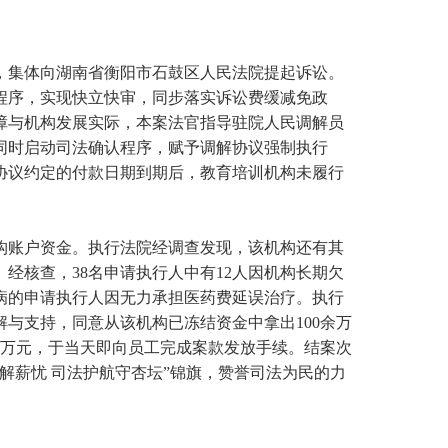
，集体向湖南省衡阳市石鼓区人民法院提起诉讼。
程序，实现快立快审，同步落实诉讼费缓减免政
障与机构发展实际，本案法官指导驻院人民调解员
同时启动司法确认程序，赋予调解协议强制执行
协议约定的付款日期到期后，教育培训机构未履行
构账户资金。执行法院经调查发现，该机构还有其
经核查，38名申请执行人中有12人因机构长期欠
病的申请执行人因无力承担医药费延误治疗。执行
与支持，同意从该机构已冻结资金中拿出100余万
0余万元，于当天即向员工完成案款发放手续。结案次
解薪忧 司法护航守杏坛”锦旗，赞誉司法为民的力