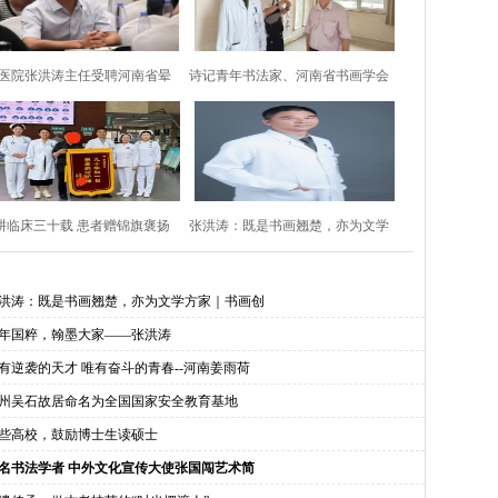
60医院张洪涛主任受聘河南省晕
诗记青年书法家、河南省书画学会
厥防治与康复专委
副主席张洪涛
耕临床三十载 患者赠锦旗褒扬
张洪涛：既是书画翘楚，亦为文学
医师仁心医术
方家｜书画创作
洪涛：既是书画翘楚，亦为文学方家｜书画创
年国粹，翰墨大家——张洪涛
有逆袭的天才 唯有奋斗的青春--河南姜雨荷
州吴石故居命名为全国国家安全教育基地
些高校，鼓励博士生读硕士
名书法学者 中外文化宣传大使张国闯艺术简