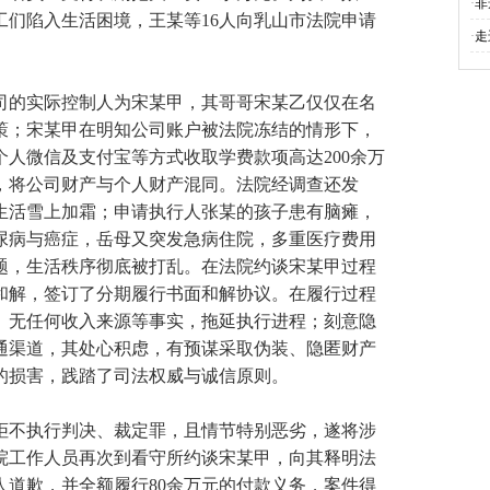
·
非
们陷入生活困境，王某等16人向乳山市法院申请
·
走
司的实际控制人为宋某甲，其哥哥宋某乙仅仅在名
策；宋某甲在明知公司账户被法院冻结的情形下，
人微信及支付宝等方式收取学费款项高达200余万
，将公司财产与个人财产混同。法院经调查还发
生活雪上加霜；申请执行人张某的孩子患有脑瘫，
尿病与癌症，岳母又突发急病住院，多重医疗费用
题，生活秩序彻底被打乱。在法院约谈宋某甲过程
和解，签订了分期履行书面和解协议。在履行过程
、无任何收入来源等事实，拖延执行进程；刻意隐
通渠道，其处心积虑，有预谋采取伪装、隐匿财产
的损害，践踏了司法权威与诚信原则。
拒不执行判决、裁定罪，且情节特别恶劣，遂将涉
院工作人员再次到看守所约谈宋某甲，向其释明法
道歉，并全额履行80余万元的付款义务，案件得