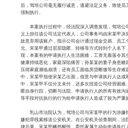
后，驾培公司毫无履行诚意，逃避法定义务，致使员工
强制执行。
本案执行过程中，经法院深入调查发现，驾培公
义上担任该公司法定代表人，公司事务均由宋某甲决
故意弃用该账户，指示公司会计通过现金交易、员工个
元。宋某甲通过层层隐匿、转移等方式转到个人名下
现，本案有的申请执行人生活困难，工资无着落令其
健康持续恶化，家庭深陷痛苦；孙某某的妻子身患糖
压得家庭濒临崩溃；还有员工面临房贷断缴等生存难
中，宋某甲指使宋某乙出面，假意与申请执行人达成
中，宋某甲不仅分文未付，还多次捏造公司经营困难
匿自身行踪，切断与法院、申请执行人的所有有效沟
等手段对抗执行的行为给申请执行人造成了较为严重
乳山市法院认为，驾培公司与宋某甲的行为涉嫌
嫌犯罪线索移送公安机关。在公安机关侦查期间，法
律后果。宋某甲幡然醒悟，委托家属主动向申请执行人